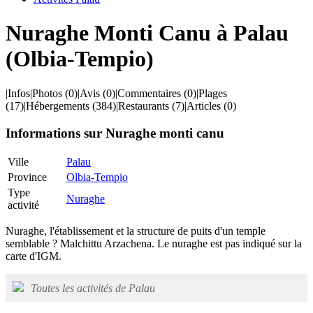
Nuraghe Monti Canu à Palau
(Olbia-Tempio)
|
Infos
|
Photos
(0)
|
Avis
(0)
|
Commentaires
(0)
|
Plages
(17)
|
Hébergements
(384)
|
Restaurants
(7)
|
Articles
(0)
Informations sur Nuraghe monti canu
Ville
Palau
Province
Olbia-Tempio
Type
Nuraghe
activité
Nuraghe, l'établissement et la structure de puits d'un temple
semblable ? Malchittu Arzachena. Le nuraghe est pas indiqué sur la
carte d'IGM.
Toutes les activités de Palau