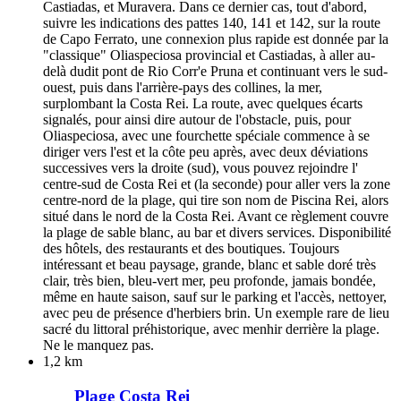
Castiadas, et Muravera. Dans ce dernier cas, tout d'abord,
suivre les indications des pattes 140, 141 et 142, sur la route
de Capo Ferrato, une connexion plus rapide est donnée par la
"classique" Oliaspeciosa provincial et Castiadas, à aller au-
delà dudit pont de Rio Corr'e Pruna et continuant vers le sud-
ouest, puis dans l'arrière-pays des collines, la mer,
surplombant la Costa Rei. La route, avec quelques écarts
signalés, pour ainsi dire autour de l'obstacle, puis, pour
Oliaspeciosa, avec une fourchette spéciale commence à se
diriger vers l'est et la côte peu après, avec deux déviations
successives vers la droite (sud), vous pouvez rejoindre l'
centre-sud de Costa Rei et (la seconde) pour aller vers la zone
centre-nord de la plage, qui tire son nom de Piscina Rei, alors
situé dans le nord de la Costa Rei. Avant ce règlement couvre
la plage de sable blanc, au bar et divers services. Disponibilité
des hôtels, des restaurants et des boutiques. Toujours
intéressant et beau paysage, grande, blanc et sable doré très
clair, très bien, bleu-vert mer, peu profonde, jamais bondée,
même en haute saison, sauf sur le parking et l'accès, nettoyer,
avec peu de présence d'herbiers brin. Un exemple rare de lieu
sacré du littoral préhistorique, avec menhir derrière la plage.
Ne le manquez pas.
1,2 km
Plage Costa Rei