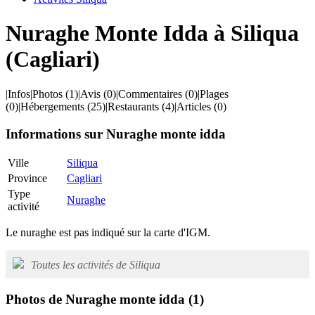
Nuraghe Monte Idda à Siliqua
(Cagliari)
|
Infos
|
Photos
(1)
|
Avis
(0)
|
Commentaires
(0)
|
Plages
(0)
|
Hébergements
(25)
|
Restaurants
(4)
|
Articles
(0)
Informations sur Nuraghe monte idda
Ville
Siliqua
Province
Cagliari
Type
Nuraghe
activité
Le nuraghe est pas indiqué sur la carte d'IGM.
Toutes les activités de Siliqua
Photos de Nuraghe monte idda
(1)