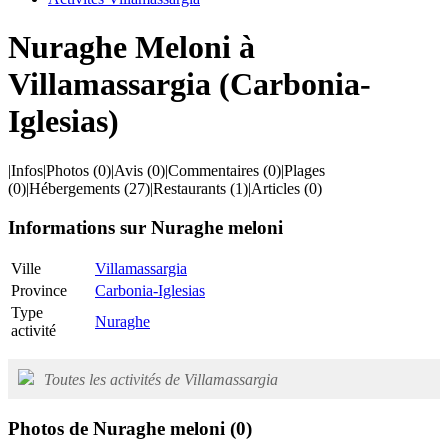
Nuraghe Meloni à
Villamassargia (Carbonia-
Iglesias)
|
Infos
|
Photos
(0)
|
Avis
(0)
|
Commentaires
(0)
|
Plages
(0)
|
Hébergements
(27)
|
Restaurants
(1)
|
Articles
(0)
Informations sur Nuraghe meloni
Ville
Villamassargia
Province
Carbonia-Iglesias
Type
Nuraghe
activité
Toutes les activités de Villamassargia
Photos de Nuraghe meloni
(0)