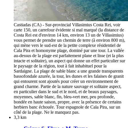
Castiadas (CA) - Sur-provincial Villasimius Costa Rei, voir
carte 150, un carrefour évidente si mal marqué (la distance de
Costa Rei est d'environ 14 km, environ 13 un de Villasimius)
vous permet de prendre un chemin de terre (à environ 800 m),
qui mène vers le sud-est de la petite complexe résidentiel de
Cala Pira et homonyme plage, dominé par une tour. La vallée
au-dessus de la plage est parfaitement plane et lisse (et la plus
intacte et solitaire), un aspect qui donne un effet particulier sur
le paysage de la région, tout à fait inhabituel pour la
Sardaigne. La plage de sable blanc a une grande transparents
bassofondale azurée, la tour, les dunes et les falaises de granit
qui entourent sont ajoutés pour créer un environnement de
grand charme. Partie de la nature sauvage et solitaire aspect,
en particulier dans le sud et le nord, et de beaux paysages,
moyennes, sable blanc, fin, bleu-vert mer, peu profonde,
bondée en haute saison, propre, avec la présence de certains
herbiers banc échouée. Tour espagnole de Cala Pira, sur un
côté de la plage. Ne le manquez pas.
3,3 km