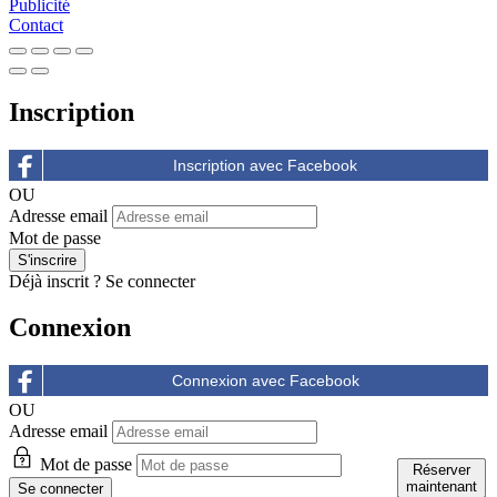
Publicité
Contact
Inscription
OU
Adresse email
Mot de passe
Déjà inscrit ?
Se connecter
Connexion
OU
Adresse email
Mot de passe
Réserver
Réserver
Réserver
Réserver
Réserver
maintenant
maintenant
maintenant
maintenant
maintenant
Réserver