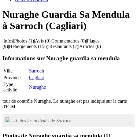
Nuraghe Guardia Sa Mendula
à Sarroch (Cagliari)
|
Infos
|
Photos
(1)
|
Avis
(0)
|
Commentaires
(0)
|
Plages
(9)
|
Hébergements
(156)
|
Restaurants
(2)
|
Articles
(0)
Informations sur Nuraghe guardia sa mendula
Ville
Sarroch
Province
Cagliari
Type
Nuraghe
activité
tour de contrôle Nuraghe. Le nuraghe est pas indiqué sur la carte
d'IGM.
Toutes les activités de Sarroch
Photos de Nuraghe guardia sa mendula
(1)