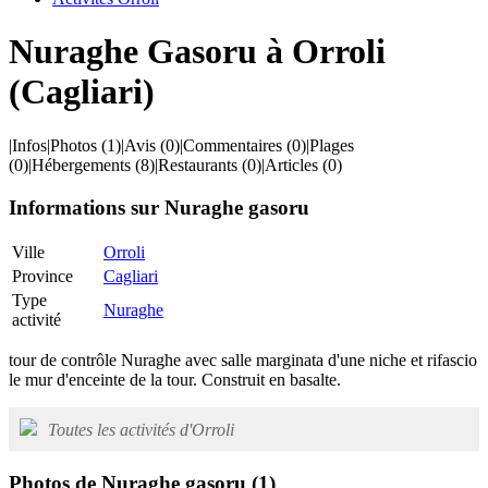
Nuraghe Gasoru à Orroli
(Cagliari)
|
Infos
|
Photos
(1)
|
Avis
(0)
|
Commentaires
(0)
|
Plages
(0)
|
Hébergements
(8)
|
Restaurants
(0)
|
Articles
(0)
Informations sur Nuraghe gasoru
Ville
Orroli
Province
Cagliari
Type
Nuraghe
activité
tour de contrôle Nuraghe avec salle marginata d'une niche et rifascio
le mur d'enceinte de la tour. Construit en basalte.
Toutes les activités d'Orroli
Photos de Nuraghe gasoru
(1)