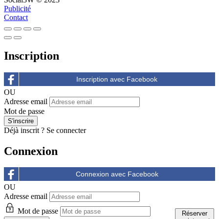
Publicité
Contact
Inscription
OU
Adresse email
Mot de passe
Déjà inscrit ?
Se connecter
Connexion
OU
Adresse email
Mot de passe
Réserver
Réserver
Réserver