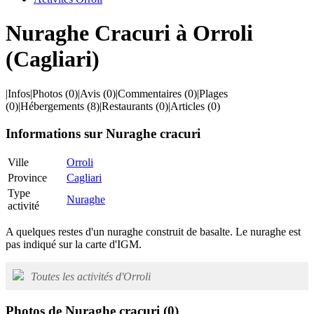
Nuraghe Cracuri à Orroli
(Cagliari)
|
Infos
|
Photos
(0)
|
Avis
(0)
|
Commentaires
(0)
|
Plages
(0)
|
Hébergements
(8)
|
Restaurants
(0)
|
Articles
(0)
Informations sur Nuraghe cracuri
Ville
Orroli
Province
Cagliari
Type
Nuraghe
activité
A quelques restes d'un nuraghe construit de basalte. Le nuraghe est
pas indiqué sur la carte d'IGM.
Toutes les activités d'Orroli
Photos de Nuraghe cracuri
(0)