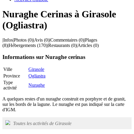
Nuraghe Cerinas à Girasole
(Ogliastra)
|
Infos
|
Photos
(0)
|
Avis
(0)
|
Commentaires
(0)
|
Plages
(8)
|
Hébergements
(170)
|
Restaurants
(0)
|
Articles
(0)
Informations sur Nuraghe cerinas
Ville
Girasole
Province
Ogliastra
Type
Nuraghe
activité
A quelques restes d'un nuraghe construit en porphyre et de granit,
sur les bords de la lagune. Le nuraghe est pas indiqué sur la carte
d'IGM.
Toutes les activités de Girasole