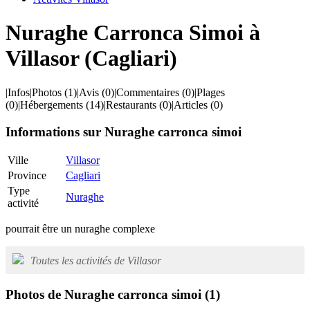
Nuraghe Carronca Simoi à
Villasor (Cagliari)
|
Infos
|
Photos
(1)
|
Avis
(0)
|
Commentaires
(0)
|
Plages
(0)
|
Hébergements
(14)
|
Restaurants
(0)
|
Articles
(0)
Informations sur Nuraghe carronca simoi
Ville
Villasor
Province
Cagliari
Type
Nuraghe
activité
pourrait être un nuraghe complexe
Toutes les activités de Villasor
Photos de Nuraghe carronca simoi
(1)