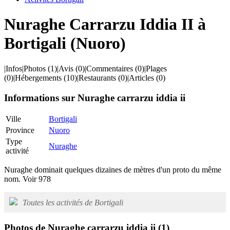
Nuraghe Carrarzu Iddia II à
Bortigali (Nuoro)
|
Infos
|
Photos
(1)
|
Avis
(0)
|
Commentaires
(0)
|
Plages
(0)
|
Hébergements
(10)
|
Restaurants
(0)
|
Articles
(0)
Informations sur Nuraghe carrarzu iddia ii
Ville
Bortigali
Province
Nuoro
Type
Nuraghe
activité
Nuraghe dominait quelques dizaines de mètres d'un proto du même
nom. Voir 978
Toutes les activités de Bortigali
Photos de Nuraghe carrarzu iddia ii
(1)