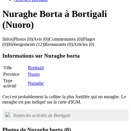
Nuraghe Borta à Bortigali
(Nuoro)
|
Infos
|
Photos
(0)
|
Avis
(0)
|
Commentaires
(0)
|
Plages
(0)
|
Hébergements
(12)
|
Restaurants
(0)
|
Articles
(0)
Informations sur Nuraghe borta
Ville
Bortigali
Province
Nuoro
Type
Nuraghe
activité
Ceci est probablement la colline la plus fortifiée qui un nuraghe. Le
nuraghe est pas indiqué sur la carte d'IGM.
Toutes les activités de Bortigali
Photos de Nuraghe borta
(0)