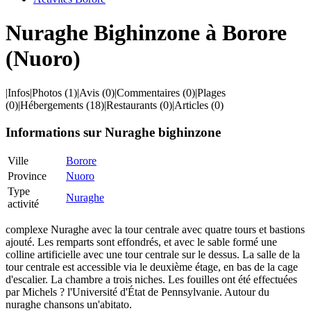
Nuraghe Bighinzone à Borore
(Nuoro)
|
Infos
|
Photos
(1)
|
Avis
(0)
|
Commentaires
(0)
|
Plages
(0)
|
Hébergements
(18)
|
Restaurants
(0)
|
Articles
(0)
Informations sur Nuraghe bighinzone
Ville
Borore
Province
Nuoro
Type
Nuraghe
activité
complexe Nuraghe avec la tour centrale avec quatre tours et bastions
ajouté. Les remparts sont effondrés, et avec le sable formé une
colline artificielle avec une tour centrale sur le dessus. La salle de la
tour centrale est accessible via le deuxième étage, en bas de la cage
d'escalier. La chambre a trois niches. Les fouilles ont été effectuées
par Michels ? l'Université d'État de Pennsylvanie. Autour du
nuraghe chansons un'abitato.