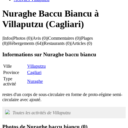
Nuraghe Baccu Biancu à
Villaputzu (Cagliari)
|
Infos
|
Photos
(0)
|
Avis
(0)
|
Commentaires
(0)
|
Plages
(8)
|
Hébergements
(64)
|
Restaurants
(0)
|
Articles
(0)
Informations sur Nuraghe baccu biancu
Ville
Villaputzu
Province
Cagliari
Type
Nuraghe
activité
restes d'un corps de sous-circulaire en forme de proto-régime semi-
circulaire avec ajouté.
Toutes les activités de Villaputzu
Photos de Nuraghe baccu biancu
(0)