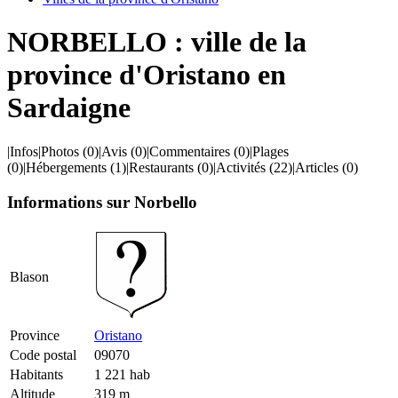
NORBELLO : ville de la
province d'Oristano en
Sardaigne
|
Infos
|
Photos
(0)
|
Avis
(0)
|
Commentaires
(0)
|
Plages
(0)
|
Hébergements
(1)
|
Restaurants
(0)
|
Activités
(22)
|
Articles
(0)
Informations sur Norbello
Blason
Province
Oristano
Code postal
09070
Habitants
1 221 hab
Altitude
319 m