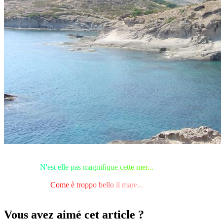
N
'
e
s
t
e
l
l
e
p
a
s
m
a
g
n
i
f
i
q
u
e
c
e
t
t
e
m
e
r
.
.
.
C
o
m
e
è
t
r
o
p
p
o
b
e
l
l
o
i
l
m
a
r
e
.
.
.
Vous avez aimé cet article ?