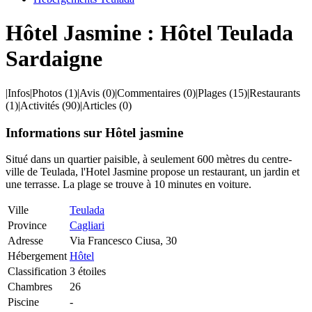
Hôtel Jasmine : Hôtel Teulada
Sardaigne
|
Infos
|
Photos
(1)
|
Avis
(0)
|
Commentaires
(0)
|
Plages
(15)
|
Restaurants
(1)
|
Activités
(90)
|
Articles
(0)
Informations sur Hôtel jasmine
Situé dans un quartier paisible, à seulement 600 mètres du centre-
ville de Teulada, l'Hotel Jasmine propose un restaurant, un jardin et
une terrasse. La plage se trouve à 10 minutes en voiture.
Ville
Teulada
Province
Cagliari
Adresse
Via Francesco Ciusa, 30
Hébergement
Hôtel
Classification
3 étoiles
Chambres
26
Piscine
-