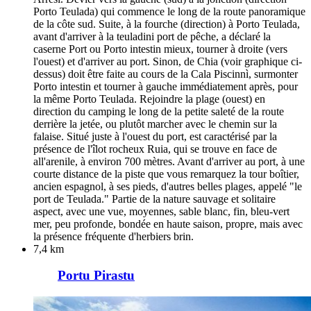
Porto Teulada) qui commence le long de la route panoramique
de la côte sud. Suite, à la fourche (direction) à Porto Teulada,
avant d'arriver à la teuladini port de pêche, a déclaré la
caserne Port ou Porto intestin mieux, tourner à droite (vers
l'ouest) et d'arriver au port. Sinon, de Chia (voir graphique ci-
dessus) doit être faite au cours de la Cala Piscinnì, surmonter
Porto intestin et tourner à gauche immédiatement après, pour
la même Porto Teulada. Rejoindre la plage (ouest) en
direction du camping le long de la petite saleté de la route
derrière la jetée, ou plutôt marcher avec le chemin sur la
falaise. Situé juste à l'ouest du port, est caractérisé par la
présence de l'îlot rocheux Ruia, qui se trouve en face de
all'arenile, à environ 700 mètres. Avant d'arriver au port, à une
courte distance de la piste que vous remarquez la tour boîtier,
ancien espagnol, à ses pieds, d'autres belles plages, appelé "le
port de Teulada." Partie de la nature sauvage et solitaire
aspect, avec une vue, moyennes, sable blanc, fin, bleu-vert
mer, peu profonde, bondée en haute saison, propre, mais avec
la présence fréquente d'herbiers brin.
7,4 km
Portu Pirastu