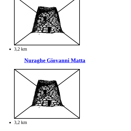
3,2 km
Nuraghe Giovanni Matta
3,2 km