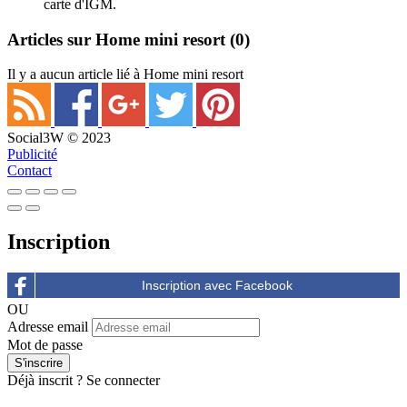
carte d'IGM.
Articles sur Home mini resort
(0)
Il y a aucun article lié à Home mini resort
Social3W © 2023
Publicité
Contact
Inscription
OU
Adresse email
Mot de passe
Déjà inscrit ?
Se connecter