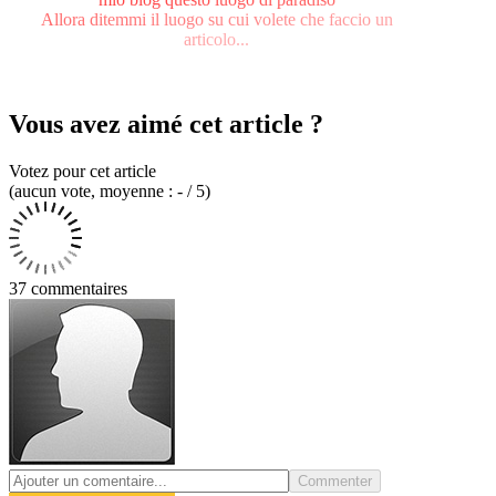
A
l
l
o
r
a
d
i
t
e
m
m
i
i
l
l
u
o
g
o
s
u
c
u
i
v
o
l
e
t
e
c
h
e
f
a
c
c
i
o
u
n
a
r
t
i
c
o
l
o
.
.
.
Vous avez aimé cet article ?
Votez pour cet article
(
aucun
vote
, moyenne :
-
/ 5
)
37 commentaires
Commenter