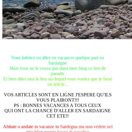
V
o
u
s
hab
i
t
e
z
o
u
a
l
l
e
z
e
n
v
a
c
a
n
c
e
s
q
u
e
l
q
u
e
p
a
r
t
e
n
S
a
r
d
a
i
g
n
e
M
a
i
s
v
o
u
s
n
e
le v
o
y
e
z
pa
s
d
an
s
m
o
n
b
l
o
g
c
e
li
e
u
d
e
p
a
r
ad
i
s
E
t
b
i
e
n
d
i
t
es
m
o
i
l
e
l
i
e
u
s
u
r
l
e
q
u
e
l
v
o
u
s
v
o
u
l
e
z
q
u
e
j
e
f
a
s
s
e
u
n
a
r
t
ic
l
e
.
.
.
VOS ARTICLES SONT EN LIGNE J'ESPERE QU'ILS
VOUS PLAIRONT!!!
PS : BONNES VACANCES A TOUS CEUX
QUI ONT LA CHANCE D'ALLER EN SARDAIGNE
CET ETE!!
A
b
i
t
a
t
e
o
a
n
d
a
t
e
i
n
v
a
c
a
n
z
e
i
n
S
a
r
d
e
g
n
a
m
a
n
o
n
v
e
d
e
t
e
n
e
l
m
i
o
b
l
o
g
q
u
e
s
t
o
l
u
o
g
o
d
i
p
a
r
a
d
i
s
o