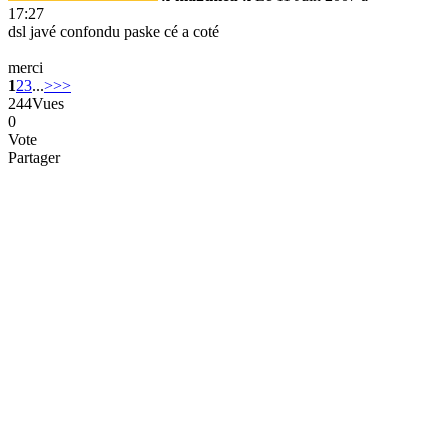
17:27
dsl javé confondu paske cé a coté
merci
1
2
3
...
>
>>
244
Vues
0
Vote
Partager