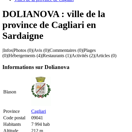
DOLIANOVA : ville de la
province de Cagliari en
Sardaigne
|
Infos
|
Photos
(0)
|
Avis
(0)
|
Commentaires
(0)
|
Plages
(0)
|
Hébergements
(4)
|
Restaurants
(1)
|
Activités
(2)
|
Articles
(0)
Informations sur Dolianova
Blason
Province
Cagliari
Code postal
09041
Habitants
7 994 hab
Altitude
212 m