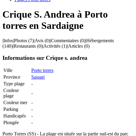
Crique S. Andrea à Porto
torres en Sardaigne
|
Infos
|
Photos
(7)
|
Avis
(0)
|
Commentaires
(0)
|
Hébergements
(140)
|
Restaurants
(0)
|
Activités
(1)
|
Articles
(0)
Informations sur Crique s. andrea
Ville
Porto torres
Province
Sassari
Type plage
-
Couleur
-
plage
Couleur mer
-
Parking
-
Handicapés
-
Plongée
-
Porto Torres (SS) - La plage est située sur la partie sud-est du parc