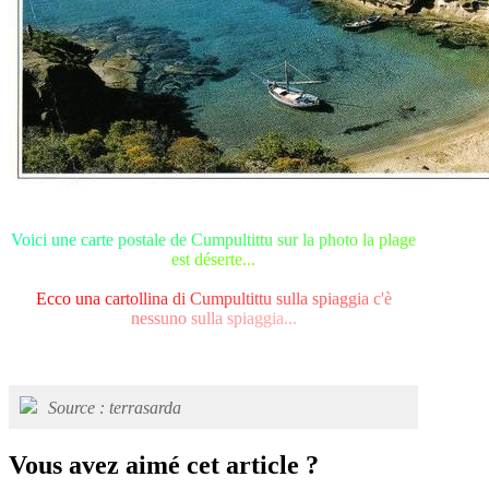
V
o
i
c
i
u
n
e
c
a
r
t
e
p
o
s
t
a
l
e
d
e
C
u
m
p
u
l
t
i
t
t
u
s
u
r
l
a
p
h
o
t
o
l
a
p
l
a
g
e
e
s
t
d
é
s
e
r
t
e
.
.
.
E
c
c
o
u
n
a
c
a
r
t
o
l
l
i
n
a
d
i
C
u
m
p
u
l
t
i
t
t
u
s
u
l
l
a
s
p
i
a
g
g
i
a
c
'
è
n
e
s
s
u
n
o
s
u
l
l
a
s
p
i
a
g
g
i
a
.
.
.
Source : terrasarda
Vous avez aimé cet article ?