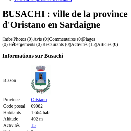
BUSACHI : ville de la province
d'Oristano en Sardaigne
|
Infos
|
Photos
(0)
|
Avis
(0)
|
Commentaires
(0)
|
Plages
(0)
|
Hébergements
(0)
|
Restaurants
(0)
|
Activités
(15)
|
Articles
(0)
Informations sur Busachi
Blason
Province
Oristano
Code postal
09082
Habitants
1 664 hab
Altitude
402 m
Activités
15