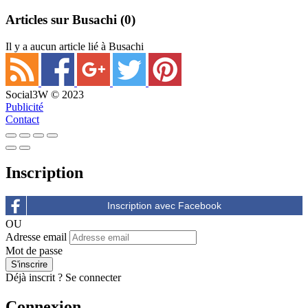
Articles sur Busachi
(0)
Il y a aucun article lié à Busachi
Social3W © 2023
Publicité
Contact
Inscription
OU
Adresse email
Mot de passe
Déjà inscrit ?
Se connecter
Connexion