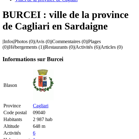
BURCEI : ville de la province
de Cagliari en Sardaigne
|
Infos
|
Photos
(0)
|
Avis
(0)
|
Commentaires
(0)
|
Plages
(0)
|
Hébergements
(1)
|
Restaurants
(0)
|
Activités
(6)
|
Articles
(0)
Informations sur Burcei
Blason
Province
Cagliari
Code postal
09040
Habitants
2 987 hab
Altitude
648 m
Activités
6