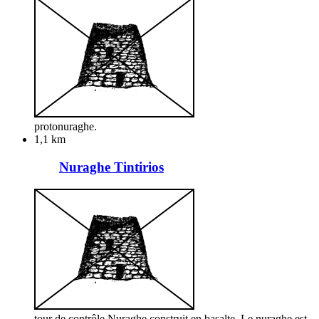
protonuraghe.
1,1 km
Nuraghe Tintirios
tour de contrôle Nuraghe construit en basalte. Le nuraghe est