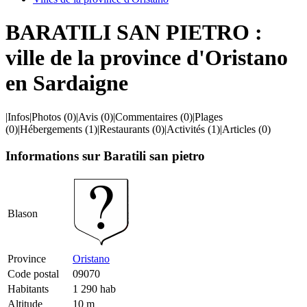
BARATILI SAN PIETRO :
ville de la province d'Oristano
en Sardaigne
|
Infos
|
Photos
(0)
|
Avis
(0)
|
Commentaires
(0)
|
Plages
(0)
|
Hébergements
(1)
|
Restaurants
(0)
|
Activités
(1)
|
Articles
(0)
Informations sur Baratili san pietro
Blason
Province
Oristano
Code postal
09070
Habitants
1 290 hab
Altitude
10 m