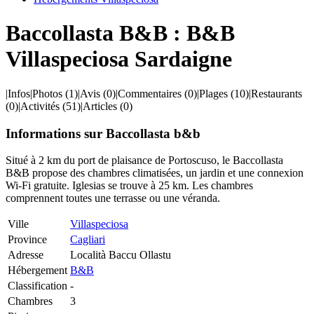
Baccollasta B&B : B&B
Villaspeciosa Sardaigne
|
Infos
|
Photos
(1)
|
Avis
(0)
|
Commentaires
(0)
|
Plages
(10)
|
Restaurants
(0)
|
Activités
(51)
|
Articles
(0)
Informations sur Baccollasta b&b
Situé à 2 km du port de plaisance de Portoscuso, le Baccollasta
B&B propose des chambres climatisées, un jardin et une connexion
Wi-Fi gratuite. Iglesias se trouve à 25 km. Les chambres
comprennent toutes une terrasse ou une véranda.
Ville
Villaspeciosa
Province
Cagliari
Adresse
Località Baccu Ollastu
Hébergement
B&B
Classification
-
Chambres
3